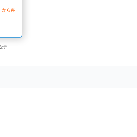
」から再
なデ