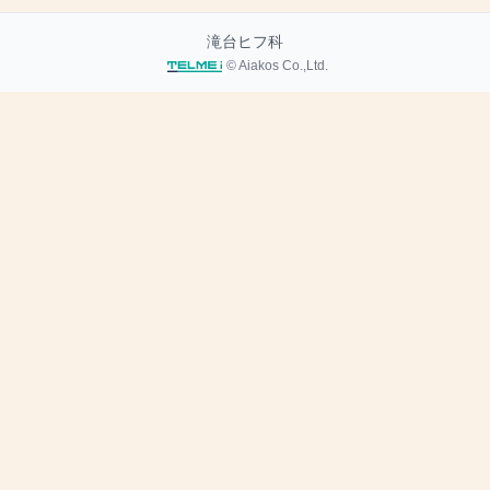
滝台ヒフ科
© Aiakos Co.,Ltd.