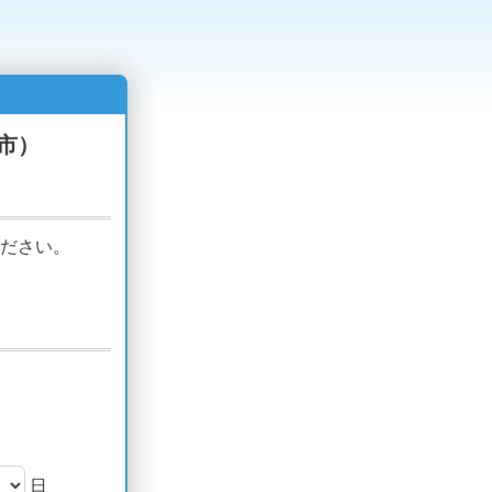
市）
ださい。
日