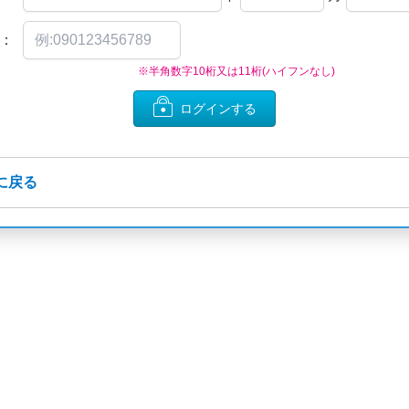
：
※半角数字10桁又は11桁(ハイフンなし)
ログインする
に戻る