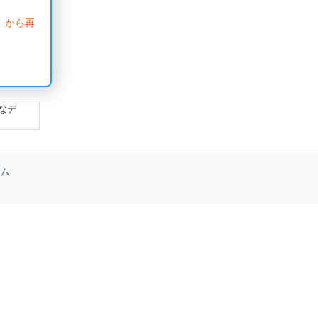
」から再
なデ
ム