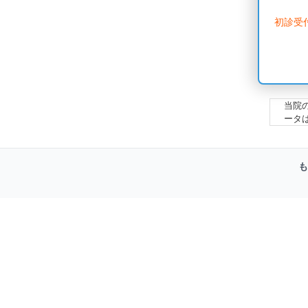
初診受
当院
ータ
も