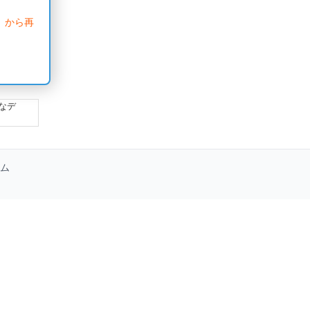
」から再
なデ
ム