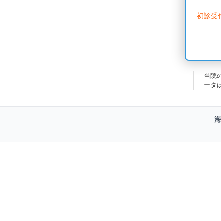
初診受
当院
ータ
海