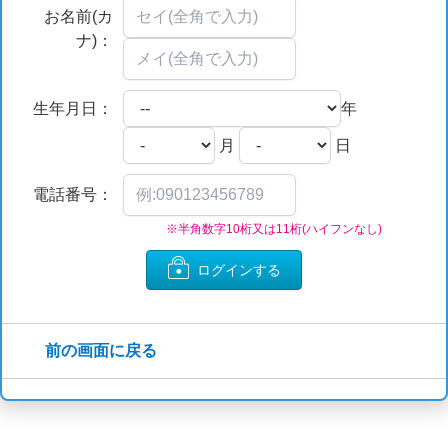
お名前(カ
ナ)：
生年月日：
年
月
日
電話番号：
※半角数字10桁又は11桁(ハイフンなし)
ログインする
前の画面に戻る