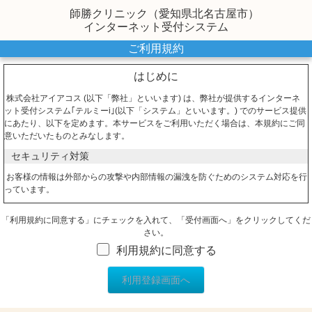
師勝クリニック（愛知県北名古屋市）
インターネット受付システム
ご利用規約
はじめに
株式会社アイアコス (以下「弊社」といいます) は、弊社が提供するインターネ
ット受付システム｢テルミーi｣(以下「システム」といいます。) でのサービス提供
にあたり、以下を定めます。本サービスをご利用いただく場合は、本規約にご同
意いただいたものとみなします。
セキュリティ対策
お客様の情報は外部からの攻撃や内部情報の漏洩を防ぐためのシステム対応を行
っています。
情報漏えい対策
「利用規約に同意する」にチェックを入れて、「受付画面へ」をクリックしてくだ
個人情報等を扱うページでは個人情報の盗聴や改ざん等を防止しています。利用
さい。
者が、本システムにおいて他人のプライバシーの侵害をする行為をしてはなりま
利用規約に同意する
せん。
不正アクセスへの対策
本システムでは不正と判断されるアクセスは遮断されるように構築されていま
す。