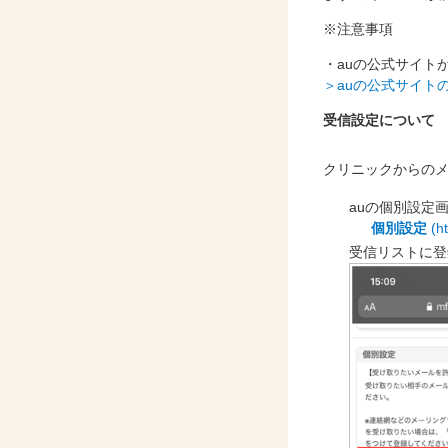
※注意事項
・auの公式サイト
＞auの公式サイト
受信設定について
クリニックからの
auの個別設定
個別設定
(ht
受信リストに登