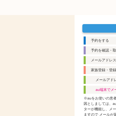
予約をする
予約を確認・
メールアドレ
家族登録・登
メールアド
au端末で
※auをお使いの患
因としましては、a
ターが機能し、メ
ますので
メールが