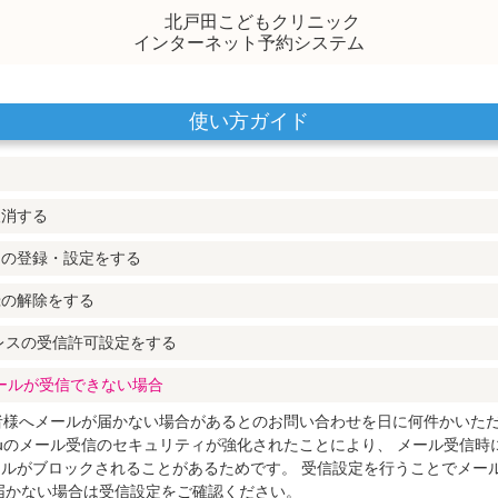
北戸田こどもクリニック
インターネット予約システム
使い方ガイド
取消する
スの登録・設定をする
録の解除をする
レスの受信許可設定をする
メールが受信できない場合
者様へメールが届かない場合があるとのお問い合わせを日に何件かいた
uのメール受信のセキュリティが強化されたことにより、
メール受信時
ールがブロックされることがあるためです。
受信設定を行うことでメー
届かない場合は受信設定をご確認ください。