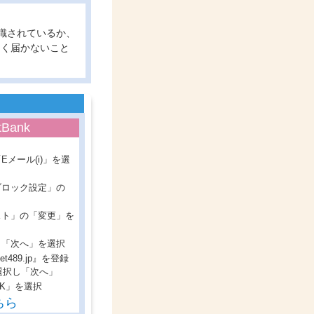
認識されているか、
しく届かないこと
tBank
Eメール(i)」を選
ブロック設定」の
スト」の「変更」を
、「次へ」を選択
inet489.jp』を登録
選択し「次へ」
OK」を選択
ちら