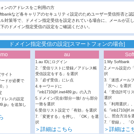
ォンのアドレスをご利用の方
、softbankなど各キャリアのセキュリティ設定のためユーザー受信拒否と
ール対策等で、ドメイン指定受信を設定されている場合に、メールが正
以下のドメイン指定受信の設定をご確認ください。
ドメイン指定受信の設定[スマートフォンの場合]
omo
au
Sof
1.au IDにログイン
1.My Softbank
2.「受信リストに登録／アドレス帳
2.メール設定の「
受信設定をする」を選択
択
定サイト
3.「必ず受信」にレ点
3.「迷惑メール
ワードが必要で
「次へ」を選択
0」）
4.キーワードに
『inb1710@f.inet489.jp』の入力
4.「受信許可リ
定
選択
5.ドメイン/完全/部分一致/ から部分
アドレスの設定
一致を選択
5.「利用選択」
t489.jp』を追加し
6.受信リスト設定で「有効」を選択
6.『inb1710@f.
し、照合方法を
ら
7.「変更する」を押し、「OK」を選
択
7.「登録」、「
＞詳細はこちら
＞詳細はこ