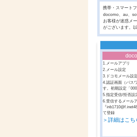
携帯・スマートフ
docomo、au
お客様が迷惑メ
がございます。
doc
1.メールアプリ
2.メール設定
3.ドコモメール設
4.認証画面（パス
す。初期設定「000
5.指定受信/拒否設
6.受信するメール
『inb1710@f.ine
て登録
＞詳細はこち