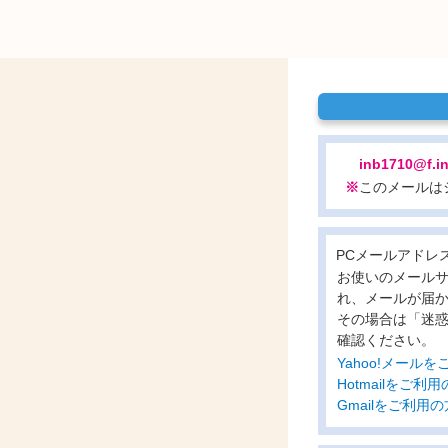
inb1710@f.i
※
このメールは
PCメールアドレ
お使いのメール
れ、メールが届
その場合は「迷
確認ください。
Yahoo!メー
Hotmailをご
Gmailをご利