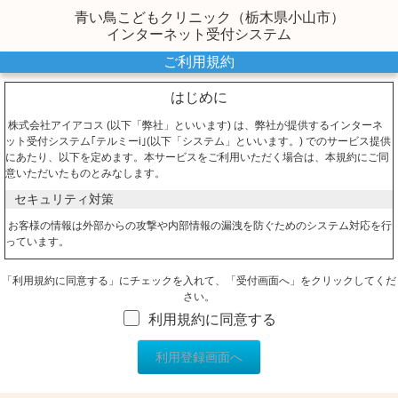
青い鳥こどもクリニック（栃木県小山市）
インターネット受付システム
ご利用規約
はじめに
株式会社アイアコス (以下「弊社」といいます) は、弊社が提供するインターネ
ット受付システム｢テルミーi｣(以下「システム」といいます。) でのサービス提供
にあたり、以下を定めます。本サービスをご利用いただく場合は、本規約にご同
意いただいたものとみなします。
セキュリティ対策
お客様の情報は外部からの攻撃や内部情報の漏洩を防ぐためのシステム対応を行
っています。
情報漏えい対策
「利用規約に同意する」にチェックを入れて、「受付画面へ」をクリックしてくだ
個人情報等を扱うページでは個人情報の盗聴や改ざん等を防止しています。利用
さい。
者が、本システムにおいて他人のプライバシーの侵害をする行為をしてはなりま
利用規約に同意する
せん。
不正アクセスへの対策
本システムでは不正と判断されるアクセスは遮断されるように構築されていま
す。